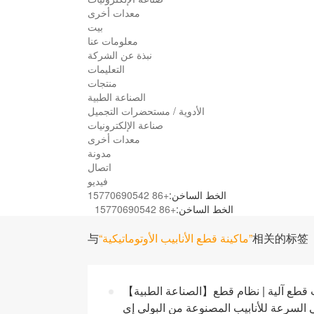
معدات أخرى
بيت
معلومات عنا
نبذة عن الشركة
التعليمات
منتجات
الصناعة الطبية
الأدوية / مستحضرات التجميل
صناعة الإلكترونيات
معدات أخرى
مدونة
اتصال
فيديو
الخط الساخن:
+86 15770690542
الخط الساخن:
+86 15770690542
相关的标签
“ماكينة قطع الأنابيب الأوتوماتيكية”
与
【الصناعة الطبية】قاطعة أنابيب بلاستيكية إلكترونية بدون شفرات | معدات قطع آلية | نظام قطع
 السرعة للأنابيب المصنوعة من البولي إي