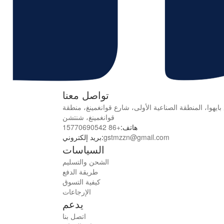
تواصل معنا
 بايهوا، المنطقة الصناعية الأولى، شارع قوانغمينغ، منطقة
قوانغمينغ، شنتشن
هاتف:
+86 15770690542
gstmzzn@gmail.com
بريد إلكتروني:
السياسات
الشحن والتسليم
طريقة الدفع
كيفية التسوق
الإرجاعات
يدعم
اتصل بنا