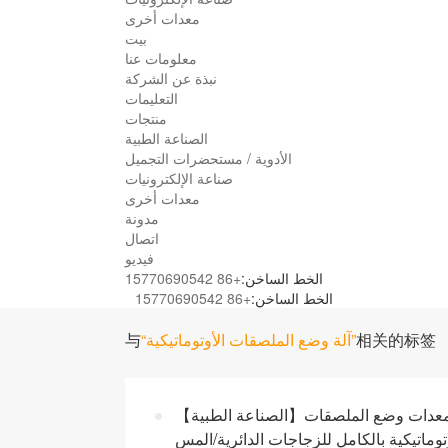
معدات أخرى
بيت
معلومات عنا
نبذة عن الشركة
التعليمات
منتجات
الصناعة الطبية
الأدوية / مستحضرات التجميل
صناعة الإلكترونيات
معدات أخرى
مدونة
اتصال
فيديو
الخط الساخن:
+86 15770690542
الخط الساخن:
+86 15770690542
相关的标签
“آلة وضع الملصقات الأوتوماتيكية”
与
【الصناعة الطبية】نظام آلة وضع الملصقات الأوتوماتيكية الذكية عالية الدقة | معدات وضع الملصقات
توماتيكية بالكامل للزجاجات الدائرية/المس